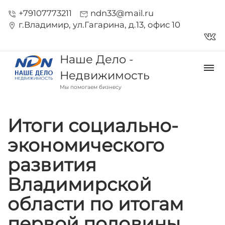
+79107773211
ndn33@mail.ru
phone_in_talk
mark_email_read
г.Владимир, ул.Гагарина, д.13, офис 10
location_on
vk_in
Наше Дело -
dehaze
Недвижимость
Мы помогаем бизнесу
Итоги социально-
экономического
развития
Владимирской
области по итогам
первой половины