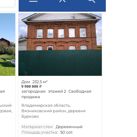
Дом
232.5 м²
9 900 000
₽
ая
загородная
этажей 2
Свободная
продажа
ьский
Владимирская область,
довая,
Вязниковский район, деревня
Бурково
Материал стен:
Деревянный
Площадь участка:
50 сот.