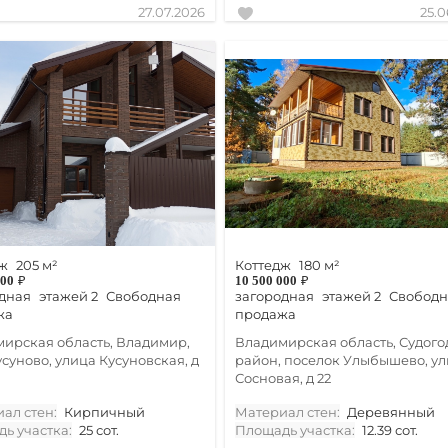
27.07.2026
25.0
ж
205 м²
Коттедж
180 м²
000
₽
10 500 000
₽
дная
этажей 2
Свободная
загородная
этажей 2
Свободн
жа
продажа
ирская область, Владимир,
Владимирская область, Судого
усуново, улица Кусуновская, д
район, поселок Улыбышево, у
Сосновая, д 22
ал стен:
Кирпичный
Материал стен:
Деревянный
ь участка:
25 сот.
Площадь участка:
12.39 сот.