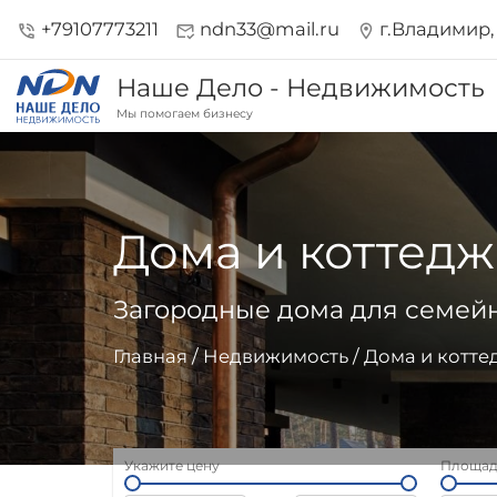
+79107773211
ndn33@mail.ru
г.Владимир, 
phone_in_talk
mark_email_read
location_on
Наше Дело - Недвижимость
Мы помогаем бизнесу
Дома и коттед
Загородные дома для семейн
Главная
/
Недвижимость
/
Дома и котте
Укажите цену
Площадь