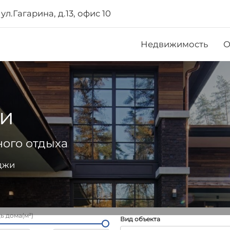
ул.Гагарина, д.13, офис 10
Недвижимость
О
жи
ого отдыха
джи
 дома(м²)
Вид объекта