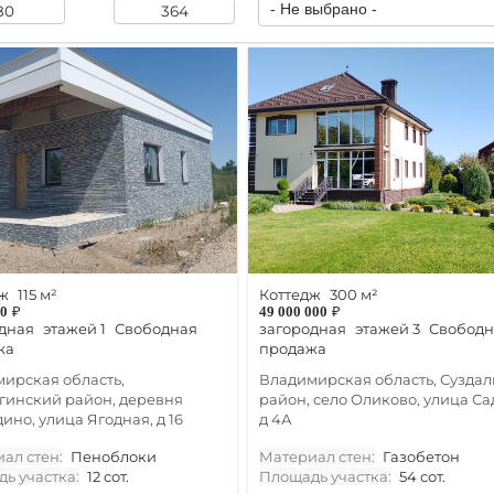
ж
115 м²
Коттедж
300 м²
00
₽
49 000 000
₽
дная
этажей 1
Свободная
загородная
этажей 3
Свободн
жа
продажа
ирская область,
Владимирская область, Суздал
гинский район, деревня
район, село Оликово, улица Са
ино, улица Ягодная, д 16
д 4А
ал стен:
Пеноблоки
Материал стен:
Газобетон
ь участка:
12 сот.
Площадь участка:
54 сот.