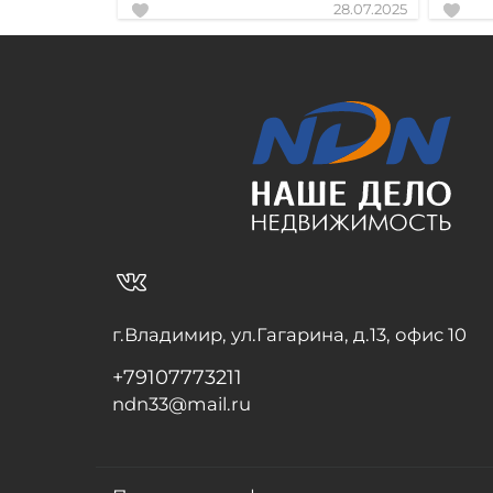
28.07.2025
vk_in
г.Владимир, ул.Гагарина, д.13, офис 10
+79107773211
ndn33@mail.ru