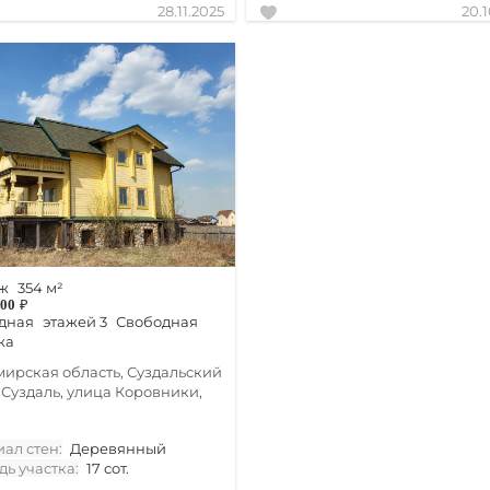
28.11.2025
20.
ж
354 м²
000
₽
дная
этажей 3
Свободная
жа
ирская область, Суздальский
 Суздаль, улица Коровники,
ал стен:
Деревянный
ь участка:
17 сот.