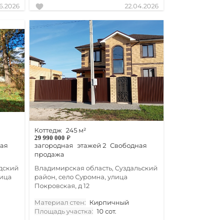
6.2026
22.04.2026
Коттедж
245 м²
29 990 000
₽
ая
загородная
этажей 2
Свободная
продажа
дский
Владимирская область, Суздальский
лица
район, село Суромна, улица
Покровская, д 12
Материал стен:
Кирпичный
Площадь участка:
10 сот.