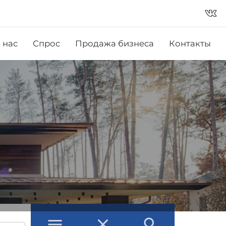
vk_in
 нас
Спрос
Продажа бизнеса
Контакты
menu
close
search