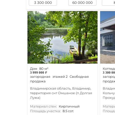
Дом
80 м²
Коттед
3 999 000
₽
3 300 0
загородная
этажей 2
Свободная
загоро
продажа
прода
Владимирская область, Владимир,
Владим
территория снт Омшаное (п Долгая
Кольчу
Лужа)
Прокуд
Материал стен:
Кирпичный
Матери
Площадь участка:
8.5 сот.
Площад