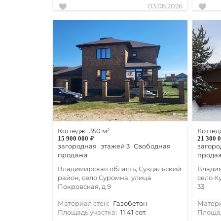
03.08.2026
Коттедж
350 м²
Коттед
15 900 000
₽
21 300 
загородная
этажей 3
Свободная
загоро
продажа
прода
Владимирская область, Суздальский
Владим
район, село Суромна, улица
село К
Покровская, д 9
33
Материал стен:
Газобетон
Матери
Площадь участка:
11.41 сот.
Площад