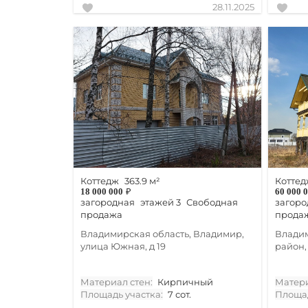
28.11.2025
Коттедж
363.9 м²
Коттед
18 000 000
₽
60 000 
загородная
этажей 3
Свободная
загоро
продажа
прода
Владимирская область, Владимир,
Владим
улица Южная, д 19
район,
Материал стен:
Кирпичный
Матери
Площадь участка:
7 сот.
Площад