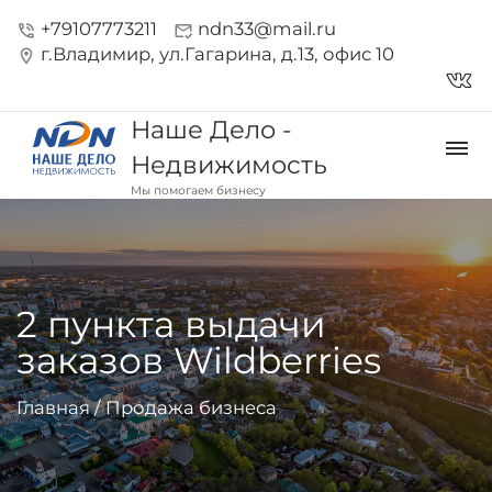
+79107773211
ndn33@mail.ru
phone_in_talk
mark_email_read
г.Владимир, ул.Гагарина, д.13, офис 10
location_on
vk_in
Наше Дело -
dehaze
Недвижимость
Мы помогаем бизнесу
2 пункта выдачи
заказов Wildberries
Главная
/
Продажа бизнеса