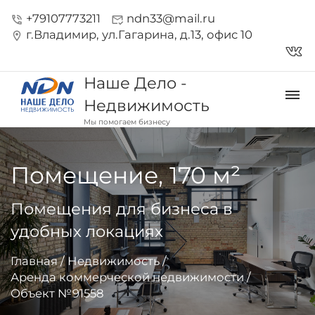
+79107773211
ndn33@mail.ru
phone_in_talk
mark_email_read
г.Владимир, ул.Гагарина, д.13, офис 10
location_on
vk_in
Наше Дело -
dehaze
Недвижимость
Мы помогаем бизнесу
Помещение, 170 м²
Помещения для бизнеса в
удобных локациях
Главная
/
Недвижимость
/
Аренда коммерческой недвижимости
/
Объект №91558