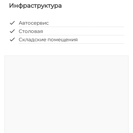
Инфраструктура
check
Автосервис
check
Столовая
check
Складские помещения