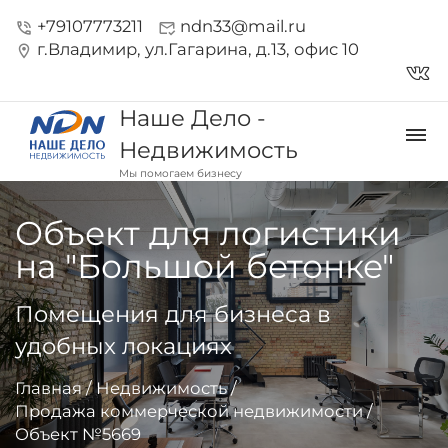
+79107773211
ndn33@mail.ru
phone_in_talk
mark_email_read
г.Владимир, ул.Гагарина, д.13, офис 10
location_on
vk_in
Наше Дело -
dehaze
Недвижимость
Мы помогаем бизнесу
Объект для логистики
на "Большой бетонке"
Помещения для бизнеса в
удобных локациях
Главная
/
Недвижимость
/
Продажа коммерческой недвижимости
/
Объект №5669