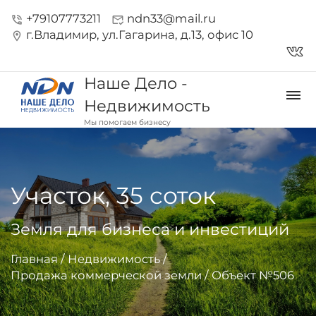
+79107773211
ndn33@mail.ru
phone_in_talk
mark_email_read
г.Владимир, ул.Гагарина, д.13, офис 10
location_on
vk_in
Наше Дело -
dehaze
Недвижимость
Мы помогаем бизнесу
Участок, 35 соток
Земля для бизнеса и инвестиций
Главная
/
Недвижимость
/
Продажа коммерческой земли
/
Объект №506