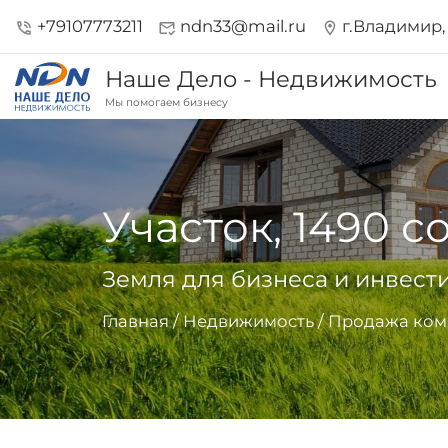
+79107773211
ndn33@mail.ru
г.Владимир, 
phone_in_talk
mark_email_read
location_on
Наше Дело - Недвижимость
Мы помогаем бизнесу
Участок, 1490 с
Земля для бизнеса и инвест
Главная
/
Недвижимость
/
Продажа ком