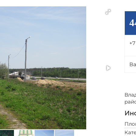
4
+7
В
Вла
райо
Инф
Пло
Кат