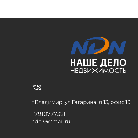
vk_in
г.Владимир, ул.Гагарина, д.13, офис 10
+79107773211
ndn33@mail.ru