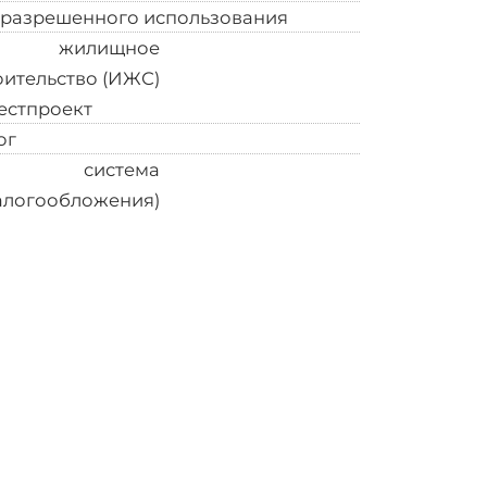
 разрешенного использования
Индивидуальное
жилищное
оительство (ИЖС)
естпроект
Есть
ог
УСН (упрощенная
система
алогообложения)