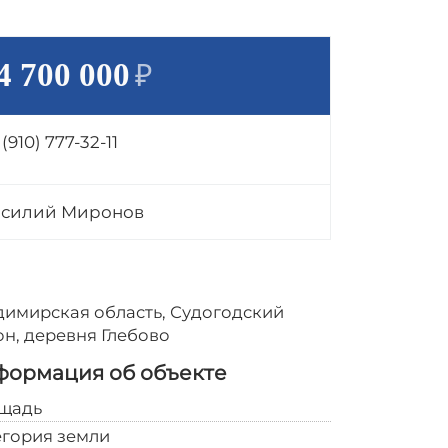
4 700 000
₽
 (910) 777-32-11
асилий Миронов
димирская область, Судогодский
н, деревня Глебово
ормация об объекте
щадь
1490
егория земли
Поселений