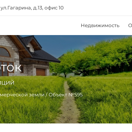
ул.Гагарина, д.13, офис 10
Недвижимость
О
оток
иций
мерческой земли
/
Объект №595