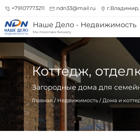
+79107773211
ndn33@mail.ru
г.Владимир, 
phone_in_talk
mark_email_read
location_on
Наше Дело - Недвижимость
Мы помогаем бизнесу
Коттедж, отделк
Загородные дома для семейн
Главная
/
Недвижимость
/
Дома и котте