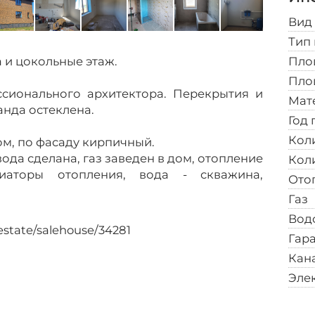
Вид
Тип
Сво
а и цокольные этаж.
Пло
Пло
сионального архитектора. Перекрытия и
Мат
анда остеклена.
Год
Кол
м, по фасаду кирпичный.
вода сделана, газ заведен в дом, отопление
Кол
иаторы отопления, вода - скважина,
Ото
Авт
Газ
Вод
/estate/salehouse/34281
Гар
Кан
Эле