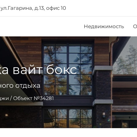
ул.Гагарина, д.13, офис 10
Недвижимость
О
а вайт бокс
ого отдыха
джи
/
Объект №34281