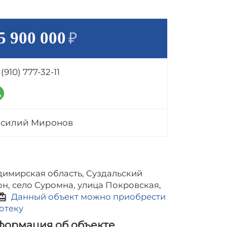
5 900 000
₽
 (910) 777-32-11
асилий Миронов
димирская область, Суздальский
н, село Суромна, улица Покровская,
deem
Данный объект можно приобрести
отеку
ормация об объекте