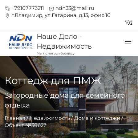
+79107773211
ndn33@mail.ru
phone_in_talk
mark_email_read
г.Владимир, ул.Гагарина, д.13, офис 10
location_on
vk_in
Наше Дело -
dehaze
Недвижимость
Мы помогаем бизнесу
Коттедж для ПМЖ
Загородные дома для семейного
отдыха
Главная
/
Недвижимость
/
Дома и коттеджи
/
Объект №38627