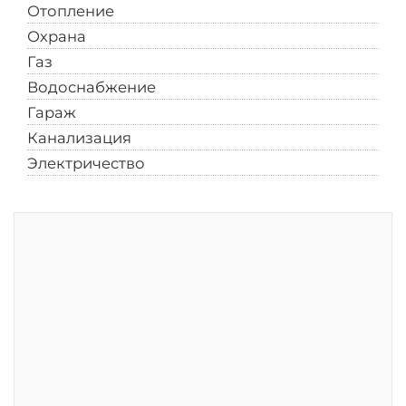
Отопление
Автономное газовое
Охрана
Есть
Газ
Есть
Водоснабжение
Есть
Гараж
Есть
Канализация
Есть
Электричество
Есть