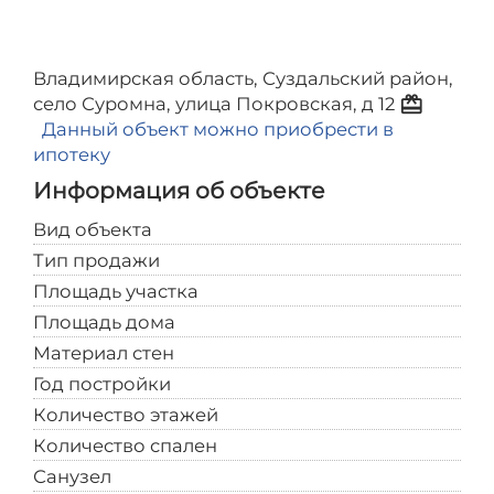
Владимирская область, Суздальский район,
redeem
село Суромна, улица Покровская, д 12
Данный объект можно приобрести в
ипотеку
Информация об объекте
Вид объекта
Коттедж
Тип продажи
Свободная продажа
Площадь участка
10
Площадь дома
245
Материал стен
Кирпичный
Год постройки
2022
Количество этажей
2
Количество спален
4
Санузел
В доме